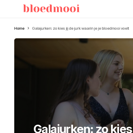
Home
Galajurken: zo kies jij de jurk waarin je je bloedmooi voelt
Galajurken: zo kies 