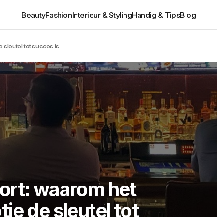
Beauty
Fashion
Interieur & Styling
Handig & Tips
Blog
sleutel tot succes is
ort: waarom het
ie de sleutel tot