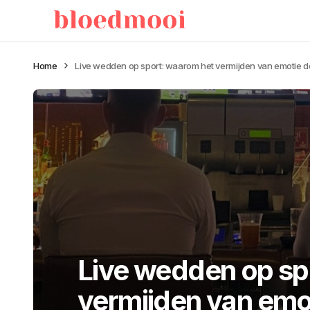
Home
Live wedden op sport: waarom het vermijden van emotie de 
Live wedden op sp
vermijden van emot