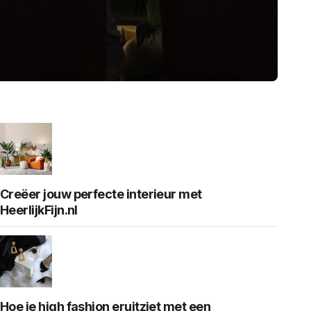
Creëer jouw perfecte interieur met
HeerlijkFijn.nl
Hoe je high fashion eruitziet met een