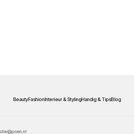
Beauty
Fashion
Interieur & Styling
Handig & Tips
Blog
actie@poen.nl